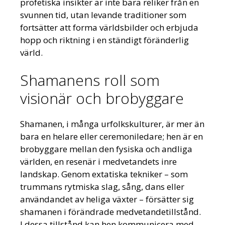
profetiska insikter är inte bara reliker från en
svunnen tid, utan levande traditioner som
fortsätter att forma världsbilder och erbjuda
hopp och riktning i en ständigt föränderlig
värld.
Shamanens roll som
visionär och brobyggare
Shamanen, i många urfolkskulturer, är mer än
bara en helare eller ceremoniledare; hen är en
brobyggare mellan den fysiska och andliga
världen, en resenär i medvetandets inre
landskap. Genom extatiska tekniker – som
trummans rytmiska slag, sång, dans eller
användandet av heliga växter – försätter sig
shamanen i förändrade medvetandetillstånd.
I dessa tillstånd kan hen kommunicera med