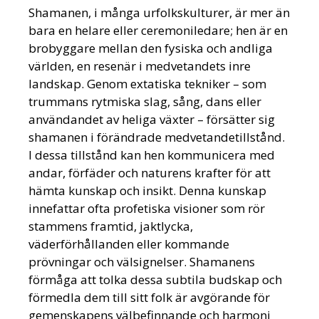
Shamanen, i många urfolkskulturer, är mer än
bara en helare eller ceremoniledare; hen är en
brobyggare mellan den fysiska och andliga
världen, en resenär i medvetandets inre
landskap. Genom extatiska tekniker – som
trummans rytmiska slag, sång, dans eller
användandet av heliga växter – försätter sig
shamanen i förändrade medvetandetillstånd.
I dessa tillstånd kan hen kommunicera med
andar, förfäder och naturens krafter för att
hämta kunskap och insikt. Denna kunskap
innefattar ofta profetiska visioner som rör
stammens framtid, jaktlycka,
väderförhållanden eller kommande
prövningar och välsignelser. Shamanens
förmåga att tolka dessa subtila budskap och
förmedla dem till sitt folk är avgörande för
gemenskapens välbefinnande och harmoni