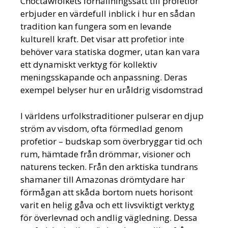
Choctawfolkets förhållningssätt till profetior
erbjuder en värdefull inblick i hur en sådan
tradition kan fungera som en levande
kulturell kraft. Det visar att profetior inte
behöver vara statiska dogmer, utan kan vara
ett dynamiskt verktyg för kollektiv
meningsskapande och anpassning. Deras
exempel belyser hur en uråldrig visdomstrad
I världens urfolkstraditioner pulserar en djup
ström av visdom, ofta förmedlad genom
profetior – budskap som överbryggar tid och
rum, hämtade från drömmar, visioner och
naturens tecken. Från den arktiska tundrans
shamaner till Amazonas drömtydare har
förmågan att skåda bortom nuets horisont
varit en helig gåva och ett livsviktigt verktyg
för överlevnad och andlig vägledning. Dessa