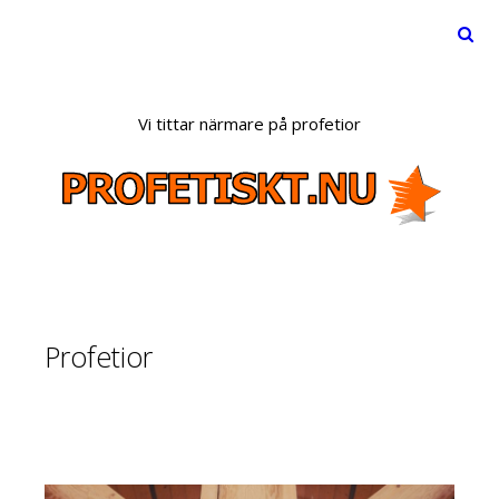
Menu
Skip
to
Vi tittar närmare på profetior
content
Profetior