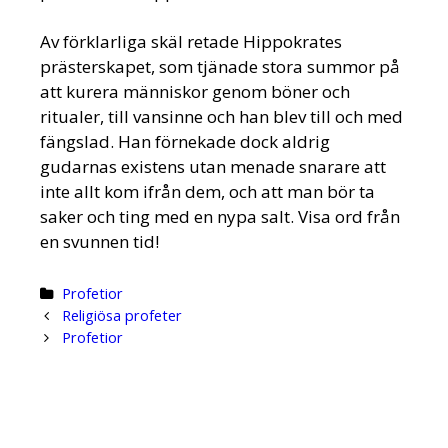
Av förklarliga skäl retade Hippokrates
prästerskapet, som tjänade stora summor på
att kurera människor genom böner och
ritualer, till vansinne och han blev till och med
fängslad. Han förnekade dock aldrig
gudarnas existens utan menade snarare att
inte allt kom ifrån dem, och att man bör ta
saker och ting med en nypa salt. Visa ord från
en svunnen tid!
Categories
Profetior
Post
Religiösa profeter
navigation
Profetior